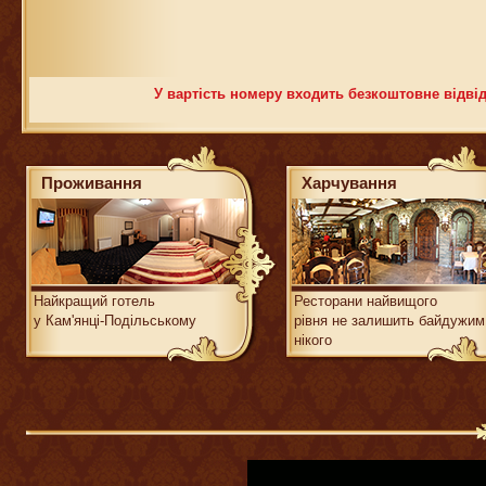
У вартість номеру входить безкоштовне відвід
Проживання
Харчування
Найкращий готель
Ресторани найвищого
у Кам'янці-Подільському
рівня не залишить байдужим
нікого