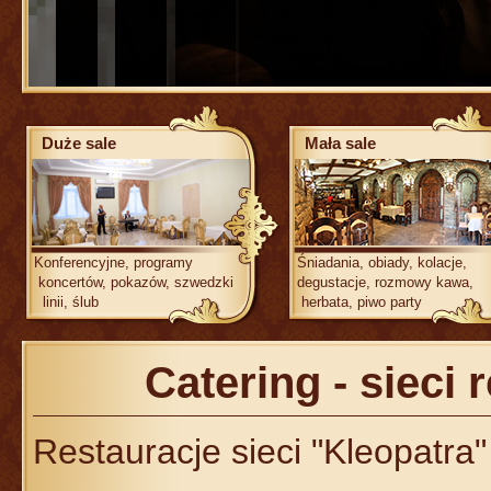
Duże sale
Mała sale
Konferencyjne, programy
Śniadania, obiady, kolacje,
koncertów, pokazów, szwedzki
degustacje, rozmowy k
linii, ślub
herbata, piwo party
Catering - sieci 
Restauracje sieci "Kleopatra