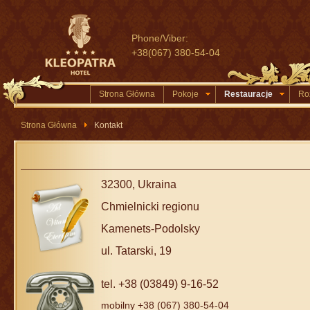
Phone/Viber:
+38(067) 380-54-04
Strona Główna
Pokoje
Restauracje
Ro
Strona Główna
Kontakt
32300, Ukraina
Chmielnicki regionu
Kamenets-Podolsky
ul. Tatarski, 19
tel.
+38 (03849) 9-16-52
mobilny +38 (067) 380-54-04