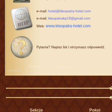
e-mail:
hotel@kleopatra-hotel.com
e-mail:
kleopatrakp19@gmail.com
www.kleopatra-hotel.com
Web:
Pytania? Napisz list i otrzymasz odpowiedź.
Twitter
Нравится
SocButtons v1.5
Sekcje
Pokoi